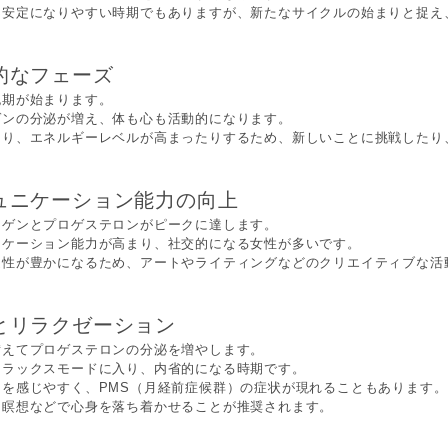
不安定になりやすい時期でもありますが、新たなサイクルの始まりと捉え
的なフェーズ
胞期が始まります。
ゲンの分泌が増え、体も心も活動的になります。
たり、エネルギーレベルが高まったりするため、新しいことに挑戦したり
ュニケーション能力の向上
ロゲンとプロゲステロンがピークに達します。
ニケーション能力が高まり、社交的になる女性が多いです。
造性が豊かになるため、アートやライティングなどのクリエイティブな活
とリラクゼーション
備えてプロゲステロンの分泌を増やします。
リラックスモードに入り、内省的になる時期です。
を感じやすく、PMS（月経前症候群）の症状が現れることもあります。
、瞑想などで心身を落ち着かせることが推奨されます。