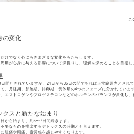
こ
身の変化
体だけでなく心にもさまざまな変化をもたらします。
理周期が心身に与える影響について深掘りし、理解を深めることを目指し
要
8日間とされていますが、24日から35日の間であれば正常範囲内とされ
けて、月経期、卵胞期、排卵期、黄体期の4つのフェーズに分かれていま
で、エストロゲンやプロゲステロンなどのホルモンのバランスが変化し、
ックスと新たな始まり
日から始まり、約5〜7日間続きます。
ら不要なものを排出するデトックスの時期とも言えます。
期に腹痛や頭痛、疲労感を感じやすくなります。