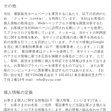
その他
当社、通販販売ホームページを運営するにあたり、以下の目的のた
め、「クッキー（cookie）」を利用しています。 当社はお客様の
個人情報の取得ほか、Webページアクセス情報を調査分析するた
め、お客様が当社Webページに訪問される際に クッキーを使用し
てアクセスログを取得しています。クッキーは、当サイトの利用状
況に関する情報を集め、 当サイトのお客様の使い勝手を高めるた
めの改善を行うことを目的としています。アクセス情報はGoogle
を含む 第三者配信事業者（以下「配信事業者」とします。）に提
供します。 配信事業者はクッキーを使用して、本サイトへの過去
のアクセス情報に基づき広告を掲載する場合がございます。 ただ
し、取得、提供する情報に個人を特定できる情報は含まれておりま
せん。お客様のプライバシーを侵害するものではなく、 またお客
様のコンピューターに悪影響を及ぼすものではありません。 【お
問い合せ先】 BEYOND株式会社 〒105-0012 東京都港区芝大門一
丁目２番14号 mail : info@yu-ju.com
個人情報の定義
お客さま個人に関する情報(以下「個人情報」といいます)であっ
て、お客さまのお名前、ご住所、電話番号など当該お客さま個人を
識別することができる情報をさします。他の情報と組み合わせて照