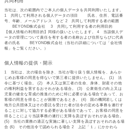
共同利用
当社は、次の範囲内でご本人の個人データを共同利用いたします。
1 共同して利用される個人データの項目 氏名、住所、電話番
号、年齢、メールアドレス など 2 共同して利用する者の範囲
BEYOND株式会社 3 共同して利用する者の利用目的
【個人情報の利用目的】同様の扱いといたします。 4 当該個人デ
ータの管理について責任を有する者の名称および住所ならびに代表
者の氏名 BEYOND株式会社（当社の詳細については「会社情
報」をご覧ください。）
個人情報の提供・開示
1 当社は、次の場合を除き、当社が取り扱う個人情報を、あらか
じめお客様の同意を得ないで第三者に提供いたしません。 (1) 法
令に基づく場合。 (2) 本人又は第三者の生命、身体、財産その他
の権利利益を害するおそれがある場合。 (3) 公衆衛生の向上又は
児童の健全な育成の推進のために特に必要がある場合であって、お
客様の同意を得ることが困難であるとき。 (4) 国の機関若しくは
地方公共団体又はその委託を受けた者が法令の定める事務を遂行す
ることに対して協力する必要がある場合であって、お客様の同意を
得ることにより当該事務の遂行に支障を及ぼすおそれがある場合。
(5) 当社の業務の適正な実施に著しい支障を及ぼすおそれのある場
合 (6) その他法令で認められる場合 2 上記「１」にかかわら