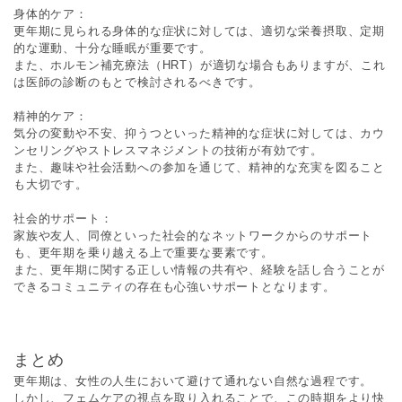
身体的ケア：
更年期に見られる身体的な症状に対しては、適切な栄養摂取、定期
的な運動、十分な睡眠が重要です。
また、ホルモン補充療法（HRT）が適切な場合もありますが、これ
は医師の診断のもとで検討されるべきです。
精神的ケア：
気分の変動や不安、抑うつといった精神的な症状に対しては、カウ
ンセリングやストレスマネジメントの技術が有効です。
また、趣味や社会活動への参加を通じて、精神的な充実を図ること
も大切です。
社会的サポート：
家族や友人、同僚といった社会的なネットワークからのサポート
も、更年期を乗り越える上で重要な要素です。
また、更年期に関する正しい情報の共有や、経験を話し合うことが
できるコミュニティの存在も心強いサポートとなります。
まとめ
更年期は、女性の人生において避けて通れない自然な過程です。
しかし、フェムケアの視点を取り入れることで、この時期をより快