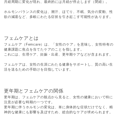
月経周期に変化が現れ、最終的には月経が停止します（閉経）。
ホルモンバランスの変化は、潮汗、ほてり、不眠、気分の変動、性
欲の減退など、多岐にわたる症状を引き起こす可能性があります。
フェムケアとは
フェムケア（Femcare）は、「女性のケア」を意味し、女性特有の
健康課題に焦点を当てたケアのことを指します。
これには、生理ケア、妊娠・出産、更年期ケアなどが含まれます。
フェムケアは、女性の生涯にわたる健康をサポートし、質の高い生
活を送るための手助けを目指しています。
更年期とフェムケアの関係
更年期は、フェムケアの観点から見ると、女性の健康において特に
注意が必要な時期の一つです。
更年期に伴うホルモンの変化は、単に身体的な症状だけでなく、精
神的な健康にも影響を及ぼすため、総合的なケアが求められます。