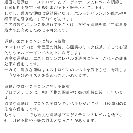
適度な運動は、エストロゲンとプロゲステロンのレベルを調節し、
月経周期を安定させる効果があると報告されています。
しかし、過度な運動は逆効果となり、ホルモンバランスの乱れや月
経不順を引き起こす可能性があります。
この微妙なバランスを理解することは、女性が運動を通じて健康を
最大限に高めるために不可欠です。
運動がエストロゲンに与える影響
エストロゲンは、骨密度の維持、心臓病のリスク低減、そして心理
的なウェルビーイングの向上に寄与します。
適度な運動は、エストロゲンのレベルを適切に保ち、これらの健康
効果を促進します。
一方で、過度な運動はエストロゲンのレベルを低下させ、骨粗しょ
う症や不妊のリスクを高めることがあります。
運動がプロゲステロンに与える影響
プロゲステロンは、月経周期の調節や妊娠の維持に関与していま
す。
適度な運動は、プロゲステロンのレベルを安定させ、月経周期の規
則性を促進します。
しかし、ここでも過度な運動はプロゲステロンのレベルを低下さ
せ、月経不順や不妊の原因となることがあります。