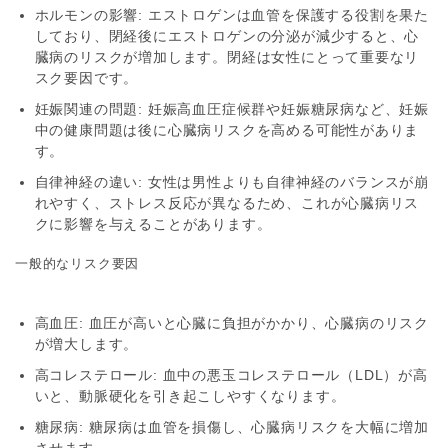
ホルモンの影響
: エストロゲンは血管を保護する役割を果た
しており、閉経後にエストロゲンの分泌が減少すると、心
臓病のリスクが増加します。閉経は女性にとって重要なリ
スク要因です。
妊娠関連の問題
: 妊娠高血圧症候群や妊娠糖尿病など、妊娠
中の健康問題は後に心臓病リスクを高める可能性がありま
す。
自律神経の違い
: 女性は男性よりも自律神経のバランスが崩
れやすく、ストレス反応が異なるため、これが心臓病リス
クに影響を与えることがあります。
一般的なリスク要因
高血圧
: 血圧が高いと心臓に負担がかかり、心臓病のリスク
が増大します。
高コレステロール
: 血中の悪玉コレステロール（LDL）が高
いと、動脈硬化を引き起こしやすくなります。
糖尿病
: 糖尿病は血管を損傷し、心臓病リスクを大幅に増加
させます。