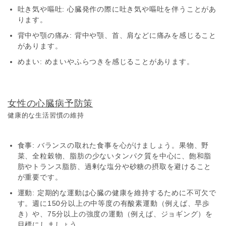
吐き気や嘔吐
: 心臓発作の際に吐き気や嘔吐を伴うことがあ
ります。
背中や顎の痛み
: 背中や顎、首、肩などに痛みを感じること
があります。
めまい
: めまいやふらつきを感じることがあります。
女性の心臓病予防策
健康的な生活習慣の維持
食事
: バランスの取れた食事を心がけましょう。果物、野
菜、全粒穀物、脂肪の少ないタンパク質を中心に、飽和脂
肪やトランス脂肪、過剰な塩分や砂糖の摂取を避けること
が重要です。
運動
: 定期的な運動は心臓の健康を維持するために不可欠で
す。週に150分以上の中等度の有酸素運動（例えば、早歩
き）や、75分以上の強度の運動（例えば、ジョギング）を
目標にしましょう。