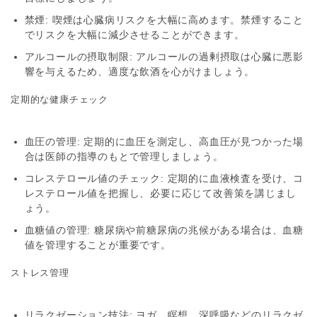
禁煙
: 喫煙は心臓病リスクを大幅に高めます。禁煙すること
でリスクを大幅に減少させることができます。
アルコールの摂取制限
: アルコールの過剰摂取は心臓に悪影
響を与えるため、適度な飲酒を心がけましょう。
定期的な健康チェック
血圧の管理
: 定期的に血圧を測定し、高血圧が見つかった場
合は医師の指導のもとで管理しましょう。
コレステロール値のチェック
: 定期的に血液検査を受け、コ
レステロール値を把握し、必要に応じて改善策を講じまし
ょう。
血糖値の管理
: 糖尿病や前糖尿病の兆候がある場合は、血糖
値を管理することが重要です。
ストレス管理
リラクゼーション技法
: ヨガ、瞑想、深呼吸などのリラクゼ