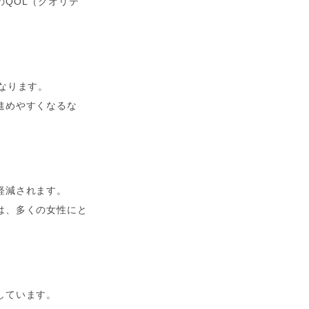
QOL（クオリテ
なります。
進めやすくなるな
軽減されます。
は、多くの女性にと
。
しています。