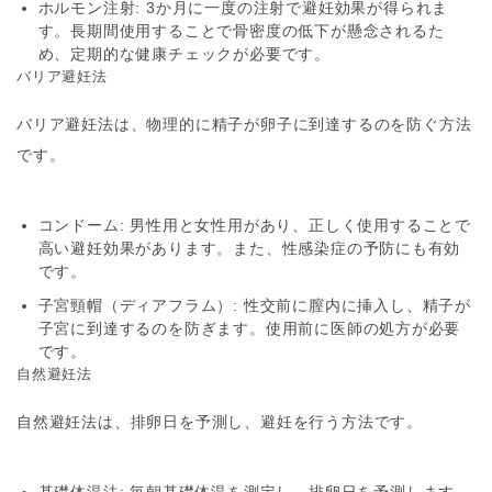
ホルモン注射
: 3か月に一度の注射で避妊効果が得られま
す。長期間使用することで骨密度の低下が懸念されるた
め、定期的な健康チェックが必要です。
バリア避妊法
バリア避妊法は、物理的に精子が卵子に到達するのを防ぐ方法
です。
コンドーム
: 男性用と女性用があり、正しく使用することで
高い避妊効果があります。また、性感染症の予防にも有効
です。
子宮頸帽（ディアフラム）
: 性交前に膣内に挿入し、精子が
子宮に到達するのを防ぎます。使用前に医師の処方が必要
です。
自然避妊法
自然避妊法は、排卵日を予測し、避妊を行う方法です。
基礎体温法
: 毎朝基礎体温を測定し、排卵日を予測します。