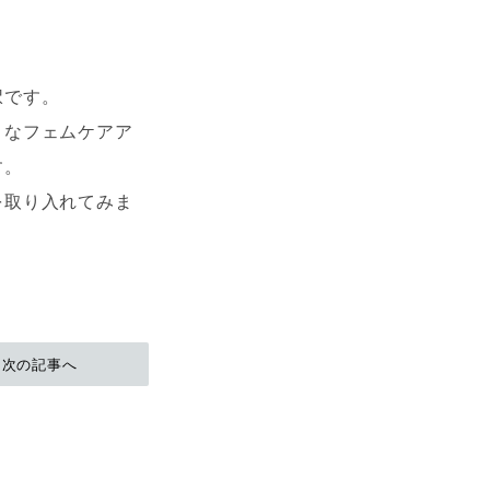
択です。
コなフェムケアア
す。
を取り入れてみま
次の記事へ