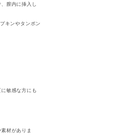
で、膣内に挿入し
ナプキンやタンポン
質に敏感な方にも
や素材がありま