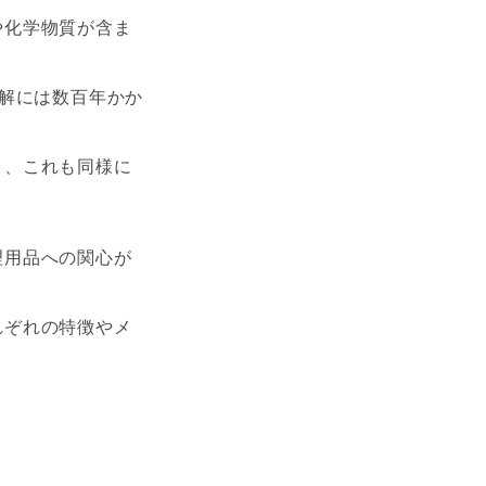
や化学物質が含ま
。
分解には数百年かか
く、これも同様に
理用品への関心が
れぞれの特徴やメ